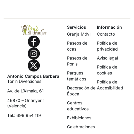
Servicios
Información
Granja Móvil
Contacto
Paseos de
Política de
ocas
privacidad
Paseos de
Aviso legal
Ponis
Política de
Parques
cookies
Antonio Campos Barbera
temáticos
Tonin Diversiones
Política de
Decoración de
Accesibilidad
Av. de L’Almaig, 61
Época
46870 – Ontinyent
Centros
(Valencia)
educativos
Tel.: 699 954 119
Exhibiciones
Celebraciones