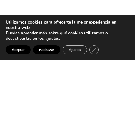
Utilizamos cookies para ofrecerte la mejor experiencia en
nuestra web.
Puedes aprender más sobre qué cookies utilizamos o
desactivarlas en los
ajustes
.
CERRAR EL BANNER
Aceptar
Rechazar
Ajustes
Antonio Campos Barberá 2025 ©. Desarrollo web
ESTUDIOINTRO
Financiado Por El Programa Kit Digital. Plan De Recuperación,
Transformación Y Resiliencia De España «Next Generation EU»